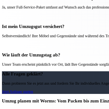
Ja, unser Full-Service-Paket umfasst auf Wunsch auch das professio
Ist mein Umzugsgut versichert?
Selbstverständlich! Ihre Möbel und Gegenstände sind während des Tra
Wie läuft der Umzugstag ab?
Unser Team erscheint pünktlich vor Ort, lädt Ihre Gegenstände sorgfälti
Alle Fragen geklärt?
Dann probieren Sie es jetzt aus und fordern Sie Ihr individuelles Ang
Jetzt Anfrage starten
Umzug planen mit Worms: Vom Packen bis zum Einzug