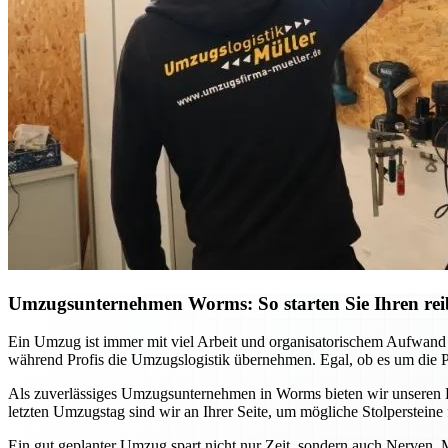
Umzugsunternehmen Worms: So starten Sie Ihren re
Ein Umzug ist immer mit viel Arbeit und organisatorischem Aufwan
während Profis die Umzugslogistik übernehmen. Egal, ob es um die Pl
Als zuverlässiges Umzugsunternehmen in Worms bieten wir unseren Ku
letzten Umzugstag sind wir an Ihrer Seite, um mögliche Stolperstein
Ein gut geplanter Umzug spart nicht nur Zeit, sondern auch Nerven. 